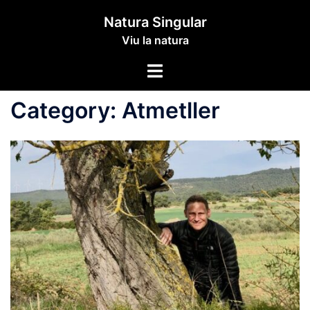
Skip
Natura Singular
to
Viu la natura
content
Toggle
menu
Category:
Atmetller