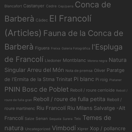
Conca de
Castanyer
Blancafort
Cedre
Cep/parra
El Francolí
Barberà
Càdec
(Articles)
Fauna de la Conca de
Barberà
l'Espluga
Figuera
Freixa
Galeria Fotogràfica
de Francolí
Natura
Montblanc
Lledoner
Morera negra
Singular Arreu del Món
Paratge
Oliver
Nota de premsa
Pi blanc
de l'Ermita de la Stma Trinitat
Pi roig
Plataner
PNIN Bosc de Poblet
Reboll / roure cerrioide
Reboll /
Reboll / roure de fulla petita
Reboll /
roure de fulla gran
Riu Francolí
Riu Milans
Salvatge -Alt
roure martinenc
Temes de
Francolí
Senan
Salze
Teix
Sequoia
Surera
natura
Vimbodí
Xop / pollancre
Xiprer
Uncategorized