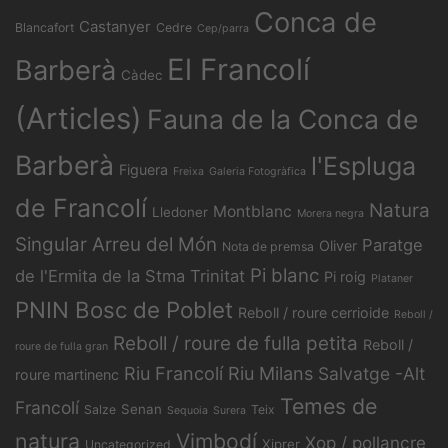
Conca de
Castanyer
Blancafort
Cedre
Cep/parra
El Francolí
Barberà
Càdec
(Articles)
Fauna de la Conca de
Barberà
l'Espluga
Figuera
Freixa
Galeria Fotogràfica
de Francolí
Natura
Montblanc
Lledoner
Morera negra
Singular Arreu del Món
Paratge
Oliver
Nota de premsa
Pi blanc
de l'Ermita de la Stma Trinitat
Pi roig
Plataner
PNIN Bosc de Poblet
Reboll / roure cerrioide
Reboll /
Reboll / roure de fulla petita
Reboll /
roure de fulla gran
Riu Francolí
Riu Milans
Salvatge -Alt
roure martinenc
Temes de
Francolí
Senan
Salze
Teix
Sequoia
Surera
natura
Vimbodí
Xop / pollancre
Xiprer
Uncategorized