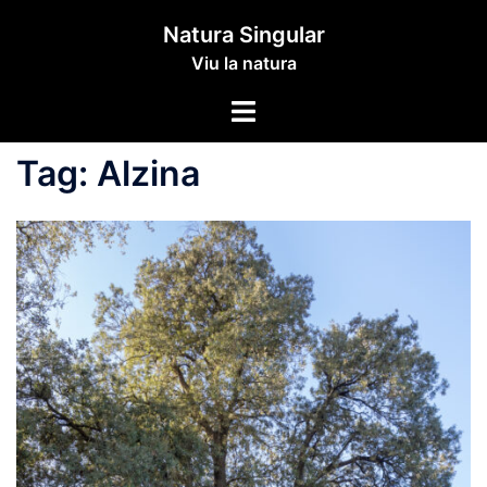
Skip
Natura Singular
to
Viu la natura
content
Toggle
menu
Tag:
Alzina