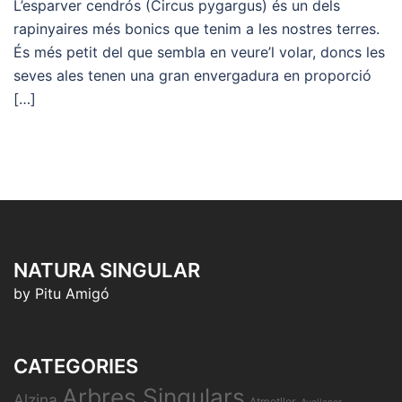
L’esparver cendrós (Circus pygargus) és un dels
rapinyaires més bonics que tenim a les nostres terres.
És més petit del que sembla en veure’l volar, doncs les
seves ales tenen una gran envergadura en proporció
[…]
NATURA SINGULAR
by Pitu Amigó
CATEGORIES
Arbres Singulars
Alzina
Atmetller