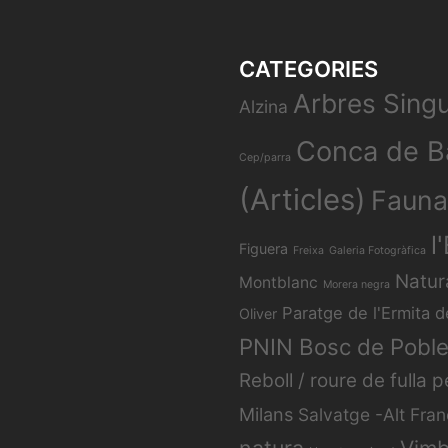
CATEGORIES
Arbres Singu
Alzina
Conca de B
Cep/parra
(Articles)
Fauna
l
Figuera
Freixa
Galeria Fotogràfica
Natur
Montblanc
Morera negra
Paratge de l'Ermita d
Oliver
PNIN Bosc de Poble
Reboll / roure de fulla p
Milans
Salvatge -Alt Fran
natura