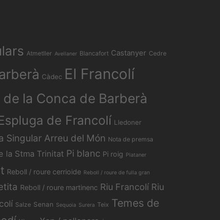
lars
Castanyer
Atmetller
Blancafort
Cedre
Avellaner
El Francolí
arberà
Càdec
 de la Conca de Barberà
'Espluga de Francolí
Lledoner
a Singular Arreu del Món
Nota de premsa
Pi blanc
e la Stma Trinitat
Pi roig
Plataner
t
Reboll / roure cerrioide
Reboll / roure de fulla gran
etita
Riu Francolí
Riu
Reboll / roure martinenc
Temes de
colí
Senan
Salze
Teix
Sequoia
Surera