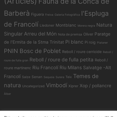
(Articles)
Fauna de la Conca de
Barberà
l'Espluga
Figuera
Freixa
Galeria Fotogràfica
de Francolí
Natura
Montblanc
Lledoner
Morera negra
Singular Arreu del Món
Paratge
Oliver
Nota de premsa
Pi blanc
de l'Ermita de la Stma Trinitat
Pi roig
Plataner
PNIN Bosc de Poblet
Reboll / roure cerrioide
Reboll /
Reboll / roure de fulla petita
Reboll /
roure de fulla gran
Riu Francolí
Riu Milans
Salvatge -Alt
roure martinenc
Temes de
Francolí
Senan
Salze
Teix
Sequoia
Surera
natura
Vimbodí
Xop / pollancre
Xiprer
Uncategorized
Àlber