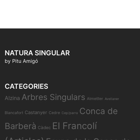
NATURA SINGULAR
by Pitu Amigó
CATEGORIES
Arbres Singulars
Alzina
Atmetller
Avellaner
Conca de
Castanyer
Blancafort
Cedre
Cep/parra
El Francolí
Barberà
Càdec