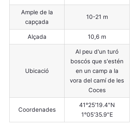
Ample de la
10-21 m
capçada
Alçada
10,6 m
Al peu d'un turó
boscós que s'estén
Ubicació
en un camp a la
vora del camí de les
Coces
41°25'19.4"N
Coordenades
1°05'35.9"E