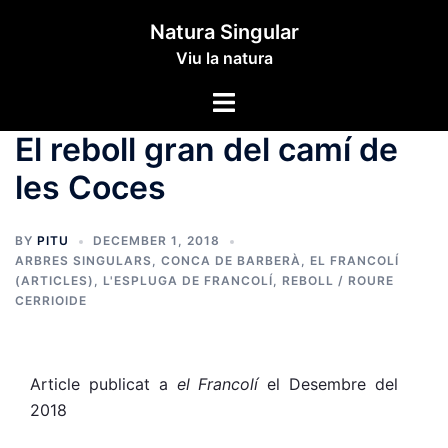
Skip
Natura Singular
to
Viu la natura
content
Toggle
menu
El reboll gran del camí de
les Coces
BY
PITU
DECEMBER 1, 2018
ARBRES SINGULARS
,
CONCA DE BARBERÀ
,
EL FRANCOLÍ
(ARTICLES)
,
L'ESPLUGA DE FRANCOLÍ
,
REBOLL / ROURE
CERRIOIDE
Article publicat a
el Francolí
el Desembre del
2018