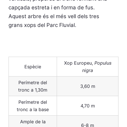
capçada estreta i en forma de fus.
Aquest arbre és el més vell dels tres
grans xops del Parc Fluvial.
Xop Europeu,
Populus
Espècie
nigra
Perímetre del
3,60 m
tronc a 1,30m
Perímetre del
4,70 m
tronc a la base
Ample de la
6-8 m