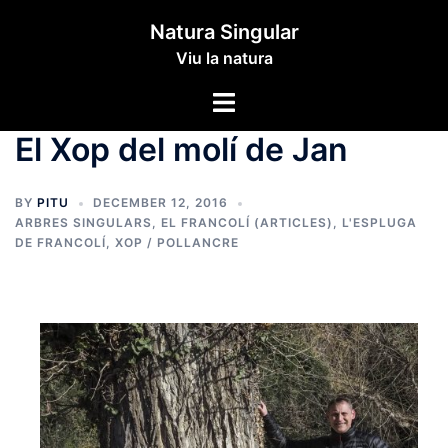
Skip
Natura Singular
to
Viu la natura
content
Toggle
menu
El Xop del molí de Jan
BY
PITU
DECEMBER 12, 2016
ARBRES SINGULARS
,
EL FRANCOLÍ (ARTICLES)
,
L'ESPLUGA
DE FRANCOLÍ
,
XOP / POLLANCRE