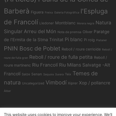
Barberà
l'Espluga
Figuera
Freixa
Galeria Fotogràfica
de Francolí
Natura
Montblanc
Lledoner
Morera negra
Singular Arreu del Món
Paratge
Oliver
Nota de premsa
Pi blanc
de l'Ermita de la Stma Trinitat
Pi roig
Plataner
PNIN Bosc de Poblet
Reboll / roure cerrioide
Reboll /
Reboll / roure de fulla petita
Reboll /
roure de fulla gran
Riu Francolí
Riu Milans
Salvatge -Alt
roure martinenc
Temes de
Francolí
Senan
Salze
Teix
Sequoia
Surera
natura
Vimbodí
Xop / pollancre
Xiprer
Uncategorized
Àlber
This website uses cookies to improve your experience. We'll