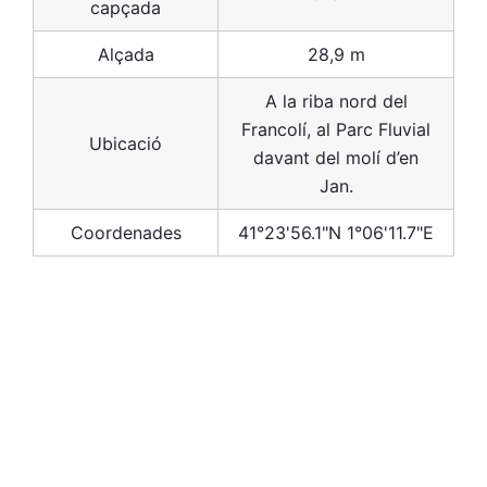
capçada
Alçada
28,9 m
A la riba nord del
Francolí, al Parc Fluvial
Ubicació
davant del molí d’en
Jan.
Coordenades
41°23'56.1"N 1°06'11.7"E