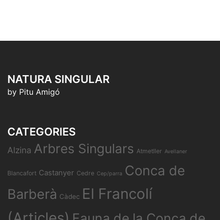
NATURA SINGULAR
by Pitu Amigó
CATEGORIES
Arbres Singulars
Alzina
Atmetller
Avellaner
Conca de
Castanyer
Blancafort
Cedre
Cep/parra
El Francolí
Barberà
Càdec
(Articles)
Fauna de la Conca de