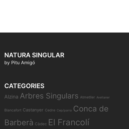
NATURA SINGULAR
by Pitu Amigó
CATEGORIES
Arbres Singulars
Alzina
Atmetller
Avellaner
Conca de
Castanyer
Blancafort
Cedre
Cep/parra
El Francolí
Barberà
Càdec