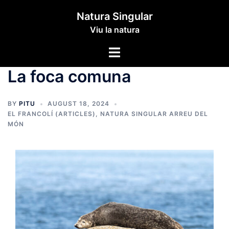
Skip
Natura Singular
to
Viu la natura
content
Toggle
menu
La foca comuna
BY
PITU
AUGUST 18, 2024
EL FRANCOLÍ (ARTICLES)
,
NATURA SINGULAR ARREU DEL
MÓN