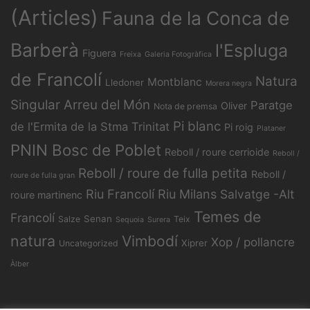
(Articles)
Fauna de la Conca de
Barberà
l'Espluga
Figuera
Freixa
Galeria Fotogràfica
de Francolí
Natura
Montblanc
Lledoner
Morera negra
Singular Arreu del Món
Paratge
Oliver
Nota de premsa
Pi blanc
de l'Ermita de la Stma Trinitat
Pi roig
Plataner
PNIN Bosc de Poblet
Reboll / roure cerrioide
Reboll /
Reboll / roure de fulla petita
Reboll /
roure de fulla gran
Riu Francolí
Riu Milans
Salvatge -Alt
roure martinenc
Temes de
Francolí
Senan
Salze
Teix
Sequoia
Surera
natura
Vimbodí
Xop / pollancre
Xiprer
Uncategorized
Àlber