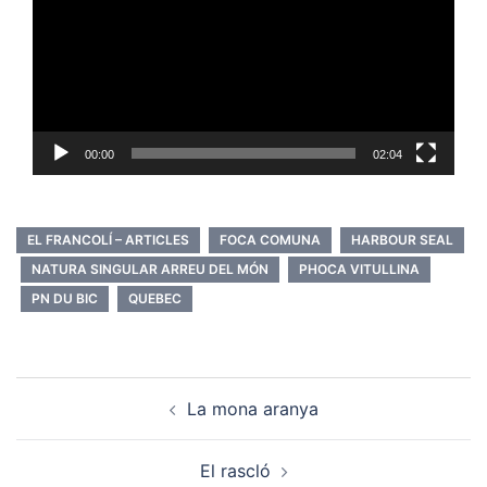
00:00
02:04
EL FRANCOLÍ – ARTICLES
FOCA COMUNA
HARBOUR SEAL
NATURA SINGULAR ARREU DEL MÓN
PHOCA VITULLINA
PN DU BIC
QUEBEC
Post
La mona aranya
navigation
El rascló