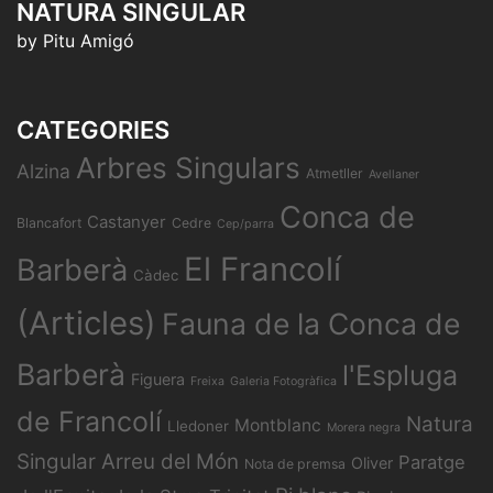
NATURA SINGULAR
by Pitu Amigó
CATEGORIES
Arbres Singulars
Alzina
Atmetller
Avellaner
Conca de
Castanyer
Blancafort
Cedre
Cep/parra
El Francolí
Barberà
Càdec
(Articles)
Fauna de la Conca de
Barberà
l'Espluga
Figuera
Freixa
Galeria Fotogràfica
de Francolí
Natura
Montblanc
Lledoner
Morera negra
Singular Arreu del Món
Paratge
Oliver
Nota de premsa