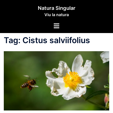
Skip
Natura Singular
to
Viu la natura
content
Toggle
menu
Tag:
Cistus salviifolius