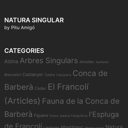
NATURA SINGULAR
by Pitu Amigó
CATEGORIES
Arbres Singulars
Alzina
Atmetller
Avellaner
Conca de
Castanyer
Blancafort
Cedre
Cep/parra
El Francolí
Barberà
Càdec
(Articles)
Fauna de la Conca de
Barberà
l'Espluga
Figuera
Freixa
Galeria Fotogràfica
de Francolí
Natura
Montblanc
Lledoner
Morera negra