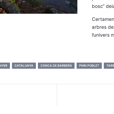
bosc” deia
Certament
arbres de
l’univers
NYER
CATALUNYA
CONCA DE BARBERÀ
PNIN POBLET
TAR