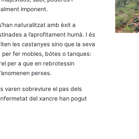
ualment imponent.
s’han naturalitzat amb èxit a
tinades a l’aprofitament humà. I és
iten les castanyes sino que la seva
a per fer mobles, bótes o tanques:
rel per a que en rebrotessin
 n’anomenen perxes.
 varen sobreviure el pas dels
l’enfermetat del xancre han pogut