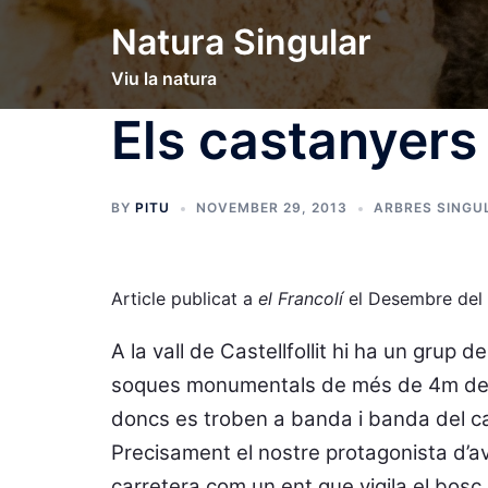
Skip
Natura Singular
to
content
Viu la natura
Els castanyers 
BY
PITU
NOVEMBER 29, 2013
ARBRES SINGU
Article publicat a
el Francolí
el Desembre del
A la vall de Castellfollit hi ha un grup 
soques monumentals de més de 4m de 
doncs es troben a banda i banda del cam
Precisament el nostre protagonista d’avu
carretera com un ent que vigila el bosc