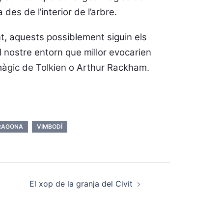
 des de l’interior de l’arbre.
, aquests possiblement siguin els
l nostre entorn que millor evocarien
 màgic de Tolkien o Arthur Rackham.
RAGONA
VIMBODÍ
El xop de la granja del Civit