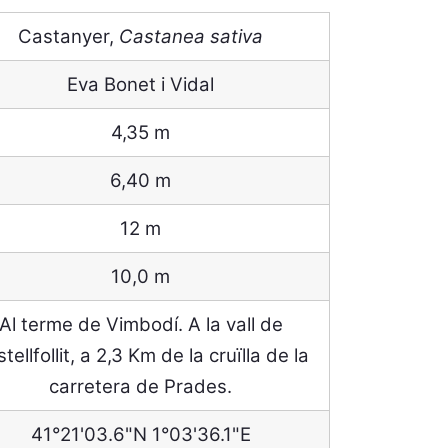
Castanyer,
Castanea sativa
Eva Bonet i Vidal
4,35 m
6,40 m
12 m
10,0 m
Al terme de Vimbodí. A la vall de
tellfollit, a 2,3 Km de la cruïlla de la
carretera de Prades.
41°21'03.6"N 1°03'36.1"E