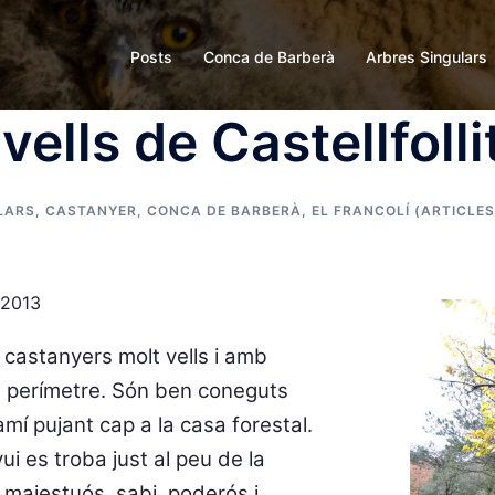
Posts
Conca de Barberà
Arbres Singulars
vells de Castellfolli
LARS
,
CASTANYER
,
CONCA DE BARBERÀ
,
EL FRANCOLÍ (ARTICLES
 2013
de castanyers molt vells i amb
perímetre. Són ben coneguts
í pujant cap a la casa forestal.
i es troba just al peu de la
, majestuós, sabi, poderós i