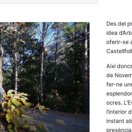
Des del p
idea d’Arb
oferir-se
Castellfol
Així doncs
de Novemb
fer-ne un
esplendor
ocres. L’E
l’interior
instant ab
presència