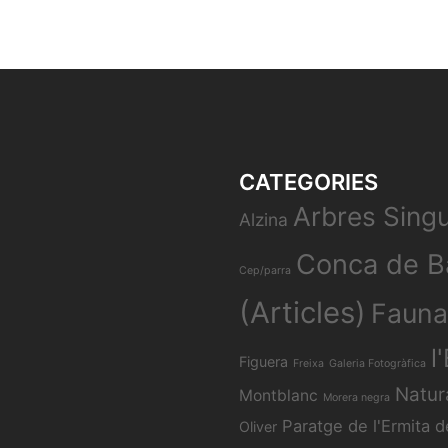
CATEGORIES
Arbres Singu
Alzina
Conca de B
Cep/parra
(Articles)
Fauna
l
Figuera
Freixa
Galeria Fotogràfica
Natur
Montblanc
Morera negra
Paratge de l'Ermita d
Oliver