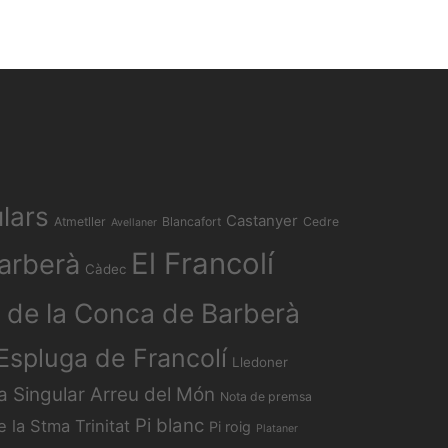
lars
Castanyer
Atmetller
Blancafort
Cedre
Avellaner
El Francolí
arberà
Càdec
 de la Conca de Barberà
'Espluga de Francolí
Lledoner
a Singular Arreu del Món
Nota de premsa
Pi blanc
e la Stma Trinitat
Pi roig
Plataner