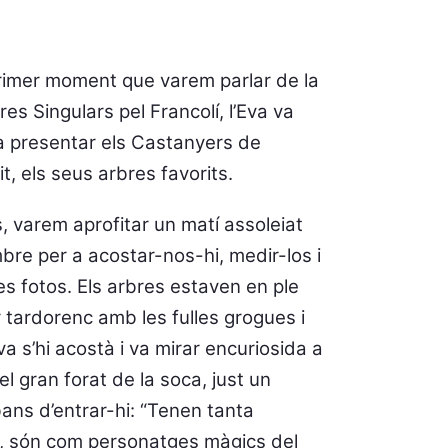
rimer moment que varem parlar de la
res Singulars pel Francolí, l’Eva va
 a presentar els Castanyers de
lit, els seus arbres favorits.
, varem aprofitar un matí assoleiat
re per a acostar-nos-hi, medir-los i
es fotos. Els arbres estaven en ple
 tardorenc amb les fulles grogues i
va s’hi acostà i va mirar encuriosida a
 del gran forat de la soca, just un
ans d’entrar-hi: “Tenen tanta
, són com personatges màgics del