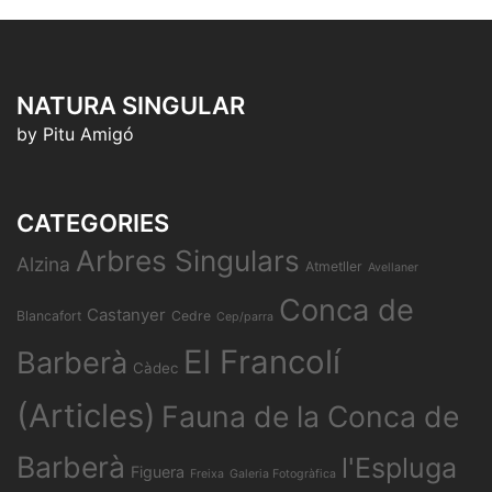
NATURA SINGULAR
by Pitu Amigó
CATEGORIES
Arbres Singulars
Alzina
Atmetller
Avellaner
Conca de
Castanyer
Blancafort
Cedre
Cep/parra
El Francolí
Barberà
Càdec
(Articles)
Fauna de la Conca de
Barberà
l'Espluga
Figuera
Freixa
Galeria Fotogràfica