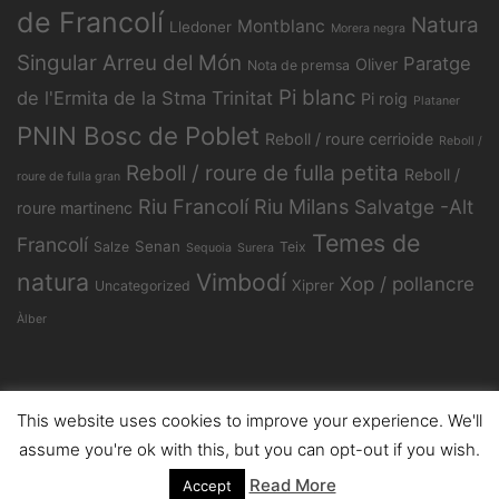
de Francolí
Natura
Montblanc
Lledoner
Morera negra
Singular Arreu del Món
Paratge
Oliver
Nota de premsa
Pi blanc
de l'Ermita de la Stma Trinitat
Pi roig
Plataner
PNIN Bosc de Poblet
Reboll / roure cerrioide
Reboll /
Reboll / roure de fulla petita
Reboll /
roure de fulla gran
Riu Francolí
Riu Milans
Salvatge -Alt
roure martinenc
Temes de
Francolí
Senan
Salze
Teix
Sequoia
Surera
natura
Vimbodí
Xop / pollancre
Xiprer
Uncategorized
Àlber
This website uses cookies to improve your experience. We'll
© 2026 Natura Singular. Proudly powered by
Sydney
assume you're ok with this, but you can opt-out if you wish.
Read More
Accept