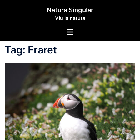
Skip
Natura Singular
to
Viu la natura
content
Toggle
menu
Tag:
Fraret